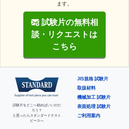
ます。
試験片の無料相
談・リクエストは
こちら
JIS規格 試験片
取扱材料
機械加工 試験片
試験片をどこへ頼めばいいのだ
表面処理 試験片
ろう？
ご利用案内
と思ったらスタンダードテスト
ピースへ